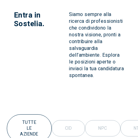
Entra in
Siamo sempre alla
ricerca di professionisti
Sostelia.
che condividono la
nostra visione, pronti a
contribuire alla
salvaguardia
dell’ambiente. Esplora
le posizioni aperte o
inviaci la tua candidatura
spontanea.
TUTTE
LE
CID
NPC
N
AZIENDE